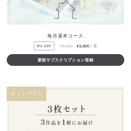
毎月基本コース
元
現
9% OFF
¥
3,960
¥
3,600
/ 月
の
在
価
の
新規サブスクリプション登録
格
価
は
格
¥3,960
は
で
¥3,600
し
で
た。
す。