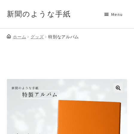
Skip
Skip
新聞のような手紙
Menu
to
to
navigation
content
ホーム
グッズ
特別なアルバム
プラン
マイページ
作品作成
ご利用ガイド
🔍
公式サイト