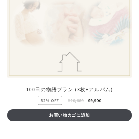
100日の物語プラン (3枚+アルバム)
元
現
52% OFF
¥
20,680
¥
9,900
の
在
価
の
お買い物カゴに追加
格
価
は
格
¥20,680
は